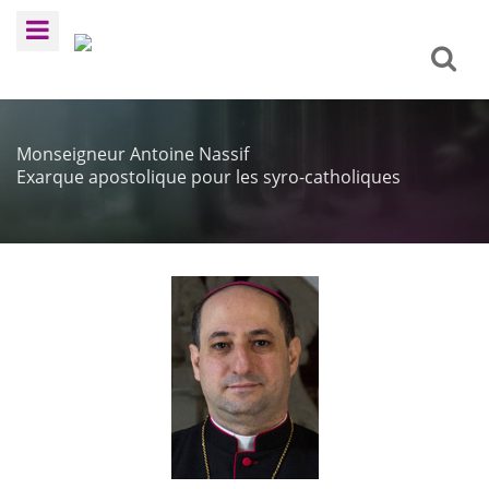
Monseigneur Antoine Nassif
Exarque apostolique pour les syro-catholiques