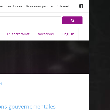
Lectures du jour
Pour nous joindre
Extranet
Le secrétariat
Vocations
English
ci
tions gouvernementales