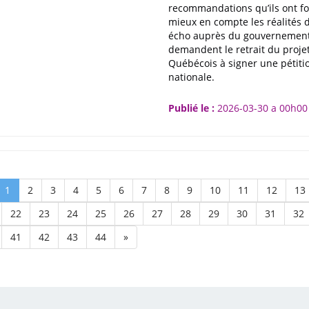
recommandations qu’ils ont fo
mieux en compte les réalités 
écho auprès du gouvernement.
demandent le retrait du projet
Québécois à signer une pétitio
nationale.
Publié le :
2026-03-30 a 00h00
(current)
1
2
3
4
5
6
7
8
9
10
11
12
13
22
23
24
25
26
27
28
29
30
31
32
41
42
43
44
»