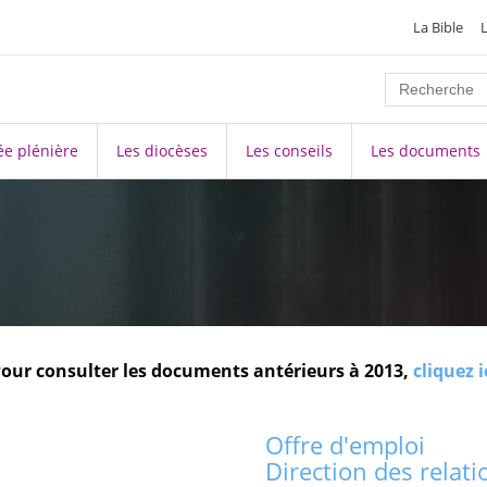
La Bible
e plénière
Les diocèses
Les conseils
Les documents
s
our consulter les documents antérieurs à 2013,
cliquez i
Offre d'emploi
Direction des rela